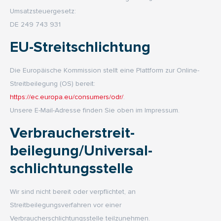
Umsatzsteuergesetz:
DE 249 743 931
EU-Streitschlichtung
Die Europäische Kommission stellt eine Plattform zur Online-
Streitbeilegung (OS) bereit:
https://ec.europa.eu/consumers/odr/
.
Unsere E-Mail-Adresse finden Sie oben im Impressum.
Verbraucher­streit­
beilegung/Universal­
schlichtungs­stelle
Wir sind nicht bereit oder verpflichtet, an
Streitbeilegungsverfahren vor einer
Verbraucherschlichtungsstelle teilzunehmen.