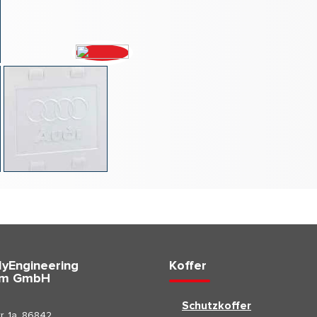
yEngineering
Koffer
im GmbH
Schutzkoffer
r. 1a, 86842