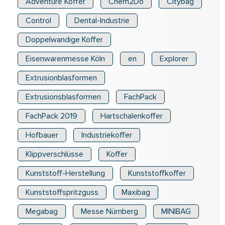
Adventure Koffer
Chem2Do
Citybag
Control
Dental-Industrie
Doppelwandige Koffer
Eisenwarenmesse Köln
en
Explorer
Extrusionblasformen
Extrusionsblasformen
FachPack
FachPack 2019
Hartschalenkoffer
Hofbauer
Industriekoffer
Klippverschlüsse
Koffer
Kunststoff-Herstellung
Kunststoffkoffer
Kunststoffspritzguss
Maxibag
Megabag
Messe Nürnberg
MINIBAG