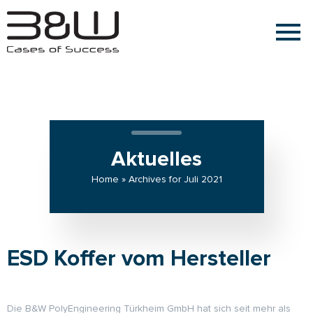
Aktuelles
Home » Archives for Juli 2021
ESD Koffer vom Hersteller
Die B&W PolyEngineering Türkheim GmbH hat sich seit mehr als