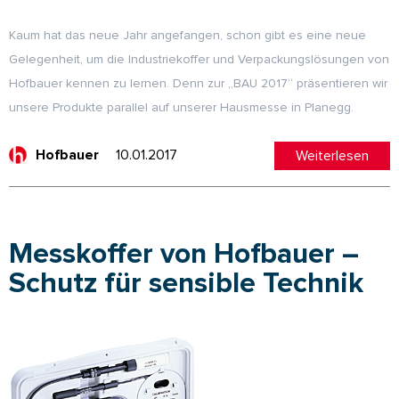
Kaum hat das neue Jahr angefangen, schon gibt es eine neue
Gelegenheit, um die Industriekoffer und Verpackungslösungen von
Hofbauer kennen zu lernen. Denn zur „BAU 2017“ präsentieren wir
unsere Produkte parallel auf unserer Hausmesse in Planegg.
10.01.2017
Weiterlesen
Hofbauer
Messkoffer von Hofbauer –
Schutz für sensible Technik