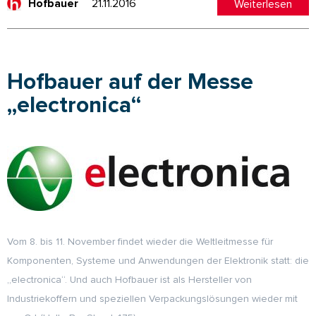
21.11.2016
Weiterlesen
Hofbauer
Hofbauer auf der Messe
„electronica“
Vom 8. bis 11. November findet wieder die Weltleitmesse für
Komponenten, Systeme und Anwendungen der Elektronik statt: die
„electronica“. Und auch Hofbauer ist als Hersteller von
Industriekoffern und speziellen Verpackungslösungen wieder mit