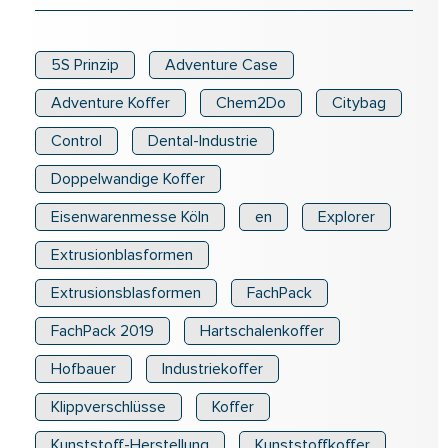
5S Prinzip
Adventure Case
Adventure Koffer
Chem2Do
Citybag
Control
Dental-Industrie
Doppelwandige Koffer
Eisenwarenmesse Köln
en
Explorer
Extrusionblasformen
Extrusionsblasformen
FachPack
FachPack 2019
Hartschalenkoffer
Hofbauer
Industriekoffer
Klippverschlüsse
Koffer
Kunststoff-Herstellung
Kunststoffkoffer