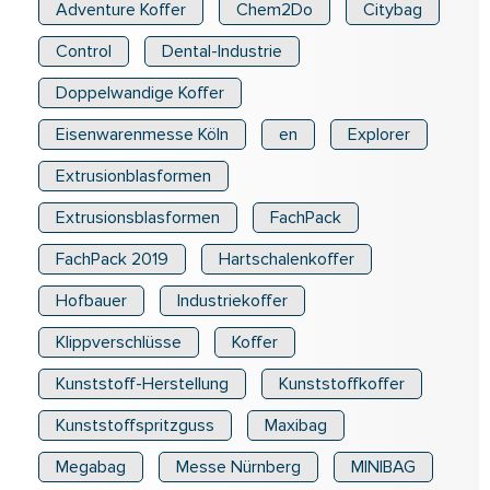
Adventure Koffer
Chem2Do
Citybag
Control
Dental-Industrie
Doppelwandige Koffer
Eisenwarenmesse Köln
en
Explorer
Extrusionblasformen
Extrusionsblasformen
FachPack
FachPack 2019
Hartschalenkoffer
Hofbauer
Industriekoffer
Klippverschlüsse
Koffer
Kunststoff-Herstellung
Kunststoffkoffer
Kunststoffspritzguss
Maxibag
Megabag
Messe Nürnberg
MINIBAG