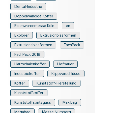
Dental-Industrie
Doppelwandige Koffer
Eisenwarenmesse Köln
en
Explorer
Extrusionblasformen
Extrusionsblasformen
FachPack
FachPack 2019
Hartschalenkoffer
Hofbauer
Industriekoffer
Klippverschlüsse
Koffer
Kunststoff-Herstellung
Kunststoffkoffer
Kunststoffspritzguss
Maxibag
Megabag
Messe Nürnberg