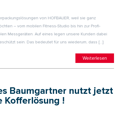
d Verpackungslösungen von HOFBAUER, weil sie ganz
chten – vom mobilen Fitness-Studio bis hin zur Profi-
blen Messgeräten. Auf eines legen unsere Kunden dabei
schützt sein. Das bedeutet für uns wiederum, dass […]
Weiterlesen
s Baumgartner nutzt jetzt
e Kofferlösung !