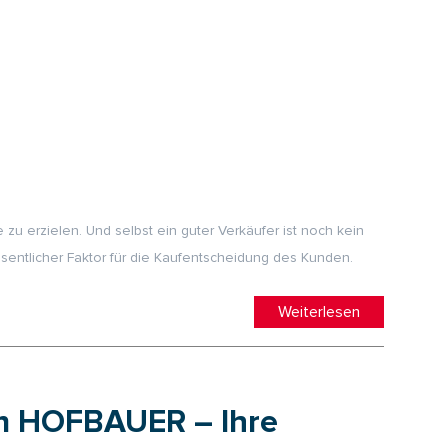
e zu erzielen. Und selbst ein guter Verkäufer ist noch kein
wesentlicher Faktor für die Kaufentscheidung des Kunden.
Weiterlesen
on HOFBAUER – Ihre