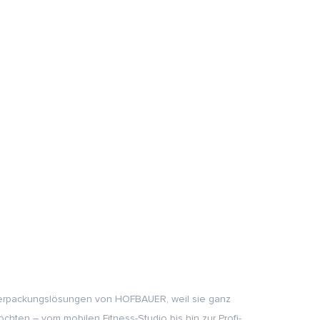
d Verpackungslösungen von HOFBAUER, weil sie ganz
chten – vom mobilen Fitness-Studio bis hin zur Profi-