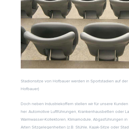
Stadionsitze von Hofbauer werden in Sportstadien auf der g
Hofbauer)
Doch neben Industriekoffern stellen wir für unsere Kunden
her. Automotive Luftführungen, Krankenhausbetten oder La
Warmwasser-Kollektoren, Klimamodule, Abgasführungen in H
Arten Sitzgelegenheiten (z.B. Stühle, Kajak-Sitze oder Stadi