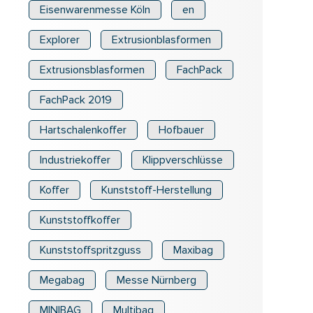
Eisenwarenmesse Köln
en
Explorer
Extrusionblasformen
Extrusionsblasformen
FachPack
FachPack 2019
Hartschalenkoffer
Hofbauer
Industriekoffer
Klippverschlüsse
Koffer
Kunststoff-Herstellung
Kunststoffkoffer
Kunststoffspritzguss
Maxibag
Megabag
Messe Nürnberg
MINIBAG
Multibag