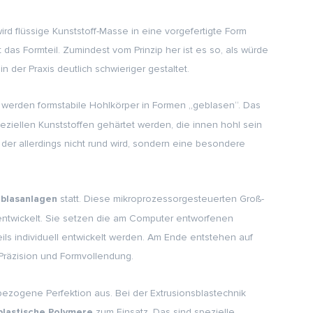
ird flüssige Kunststoff-Masse in eine vorgefertigte Form
t das Formteil. Zumindest vom Prinzip her ist es so, als würde
der Praxis deutlich schwieriger gestaltet.
 werden formstabile Hohlkörper in Formen „geblasen“. Das
ziellen Kunststoffen gehärtet werden, die innen hohl sein
, der allerdings nicht rund wird, sondern eine besondere
statt. Diese mikroprozessorgesteuerten Groß-
blasanlagen
ntwickelt. Sie setzen die am Computer entworfenen
ils individuell entwickelt werden. Am Ende entstehen auf
Präzision und Formvollendung.
ezogene Perfektion aus. Bei der Extrusionsblastechnik
zum Einsatz. Das sind spezielle
lastische Polymere