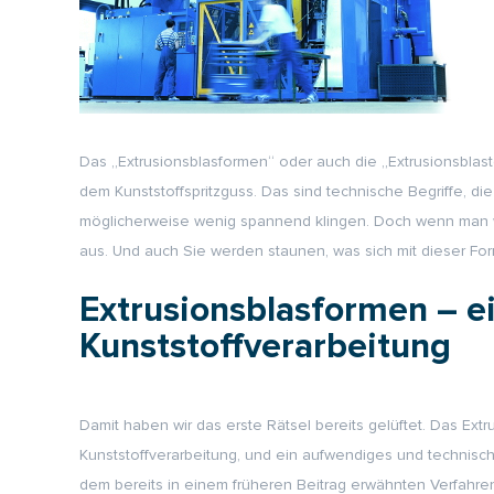
Das „Extrusionsblasformen“ oder auch die „Extrusionsblaste
dem Kunststoffspritzguss. Das sind technische Begriffe, di
möglicherweise wenig spannend klingen. Doch wenn man wei
aus. Und auch Sie werden staunen, was sich mit dieser Form 
Extrusionsblasformen – e
Kunststoffverarbeitung
Damit haben wir das erste Rätsel bereits gelüftet. Das Extr
Kunststoffverarbeitung, und ein aufwendiges und technisch 
dem bereits in einem früheren Beitrag erwähnten Verfahr