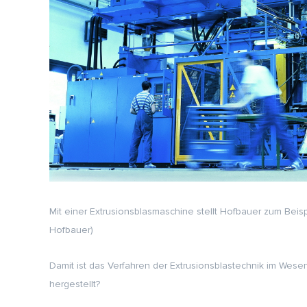
Mit einer Extrusionsblasmaschine stellt Hofbauer zum Beisp
Hofbauer)
Damit ist das Verfahren der Extrusionsblastechnik im Wesen
hergestellt?