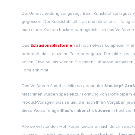
Zur Unterscheidung sei gesagt: Beim Kunststoffspritzguss w
gegossen. Der Kunststoff kühlt ab und härtet aus – fertig is
man einen Kuchen backen, wenngleich sich das Verfahren in 
Das
ist noch etwas komplexer. Hier
Extrusionsblasformen
bedeutet, dass einzelne Teile oder ganze Produkte aus spe
sollen. Etwa so, als würden Sie einen Luftballon aufblasen
Form annimmt.
Das Verfahren findet mithilfe so genannter
Staukopf-Groß
Maschinen wurden speziell zur Formung von Hohlkörpern e
Produkt-Vorlagen präzise um, die nach Ihren Vorgaben jewe
diese Weise fertige
in höchster 
Blasformkonstruktionen
Alle so entstanden Hohlkörper zeichnen sich durch zweckb
kommen – ähnlich wie bei der Spritzgusstechnik –
thermop