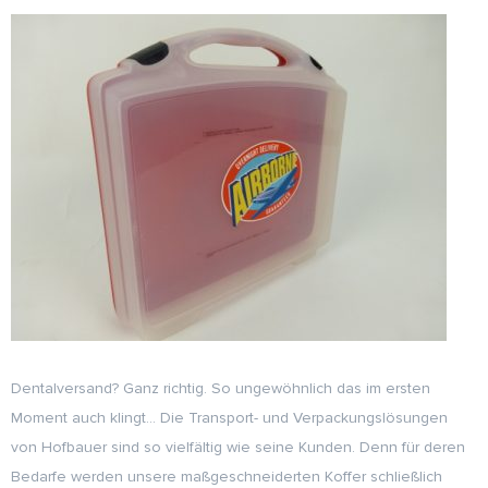
Dentalversand? Ganz richtig. So ungewöhnlich das im ersten
Moment auch klingt… Die Transport- und Verpackungslösungen
von Hofbauer sind so vielfältig wie seine Kunden. Denn für deren
Bedarfe werden unsere maßgeschneiderten Koffer schließlich