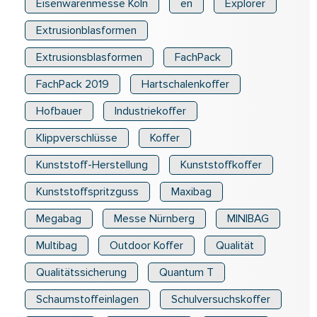
Eisenwarenmesse Köln
en
Explorer
Extrusionblasformen
Extrusionsblasformen
FachPack
FachPack 2019
Hartschalenkoffer
Hofbauer
Industriekoffer
Klippverschlüsse
Koffer
Kunststoff-Herstellung
Kunststoffkoffer
Kunststoffspritzguss
Maxibag
Megabag
Messe Nürnberg
MINIBAG
Multibag
Outdoor Koffer
Qualität
Qualitätssicherung
Quantum T
Schaumstoffeinlagen
Schulversuchskoffer