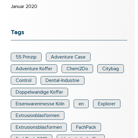
Januar 2020
Tags
5S Prinzip
Adventure Case
Adventure Koffer
Chem2Do
Citybag
Control
Dental-Industrie
Doppelwandige Koffer
Eisenwarenmesse Köln
en
Explorer
Extrusionblasformen
Extrusionsblasformen
FachPack