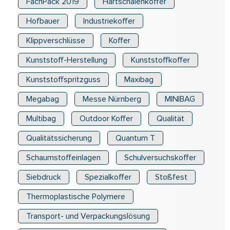
FachPack 2019
Hartschalenkoffer
Hofbauer
Industriekoffer
Klippverschlüsse
Koffer
Kunststoff-Herstellung
Kunststoffkoffer
Kunststoffspritzguss
Maxibag
Megabag
Messe Nürnberg
MINIBAG
Multibag
Outdoor Koffer
Qualität
Qualitätssicherung
Quantum T
Schaumstoffeinlagen
Schulversuchskoffer
Siebdruck
Spezialkoffer
Stoßfest
Thermoplastische Polymere
Transport- und Verpackungslösung