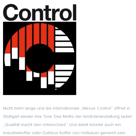
Nicht mehr lange und die internationale „Messe Control“ öffnet in
Stuttgart wieder ihre Tore. Das Motto der Groß-Veranstaltung lautet:
„Qualität macht den Unterschied“. Und damit könnte auch ein
Industriekoffer oder Outdoor Koffer von Hofbauer gemeint sein.